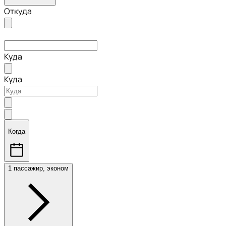
Откуда
Куда
Куда
Когда
1 пассажир, эконом