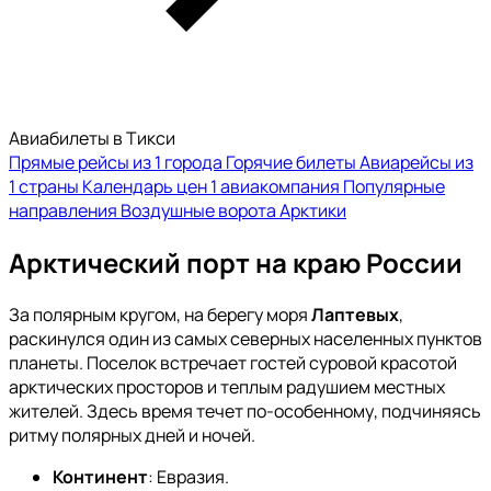
Авиабилеты в Тикси
Прямые рейсы из 1 города
Горячие билеты
Авиарейсы из
1 страны
Календарь цен
1 авиакомпания
Популярные
направления
Воздушные ворота Арктики
Арктический порт на краю России
За полярным кругом, на берегу моря
Лаптевых
,
раскинулся один из самых северных населенных пунктов
планеты. Поселок встречает гостей суровой красотой
арктических просторов и теплым радушием местных
жителей. Здесь время течет по-особенному, подчиняясь
ритму полярных дней и ночей.
Континент
: Евразия.