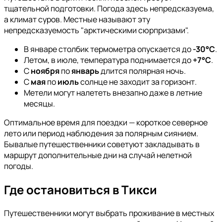
тщательной подготовки. Погода здесь непредсказуема,
а климат суров. Местные называют эту
непредсказуемость "арктическими сюрпризами".
В январе столбик термометра опускается до
-30°C
.
Летом, в июле, температура поднимается до
+7°C
.
С
ноября
по
январь
длится полярная ночь.
С
мая
по
июль
солнце не заходит за горизонт.
Метели могут налететь внезапно даже в летние
месяцы.
Оптимальное время для поездки — короткое северное
лето или период наблюдения за полярным сиянием.
Бывалые путешественники советуют закладывать в
маршрут дополнительные дни на случай нелетной
погоды.
Где остановиться в Тикси
Путешественники могут выбрать проживание в местных