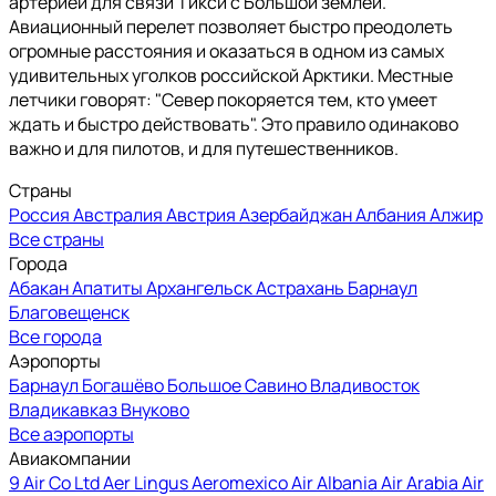
артерией для связи Тикси с Большой землей.
Авиационный перелет позволяет быстро преодолеть
огромные расстояния и оказаться в одном из самых
удивительных уголков российской Арктики. Местные
летчики говорят: "Север покоряется тем, кто умеет
ждать и быстро действовать". Это правило одинаково
важно и для пилотов, и для путешественников.
Страны
Россия
Австралия
Австрия
Азербайджан
Албания
Алжир
Все страны
Города
Абакан
Апатиты
Архангельск
Астрахань
Барнаул
Благовещенск
Все города
Аэропорты
Барнаул
Богашёво
Большое Савино
Владивосток
Владикавказ
Внуково
Все аэропорты
Авиакомпании
9 Air Co Ltd
Aer Lingus
Aeromexico
Air Albania
Air Arabia
Air