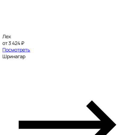
Лех
от 3 424 ₽
Посмотреть
Шринагар