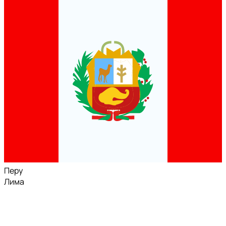
Перу
Лима