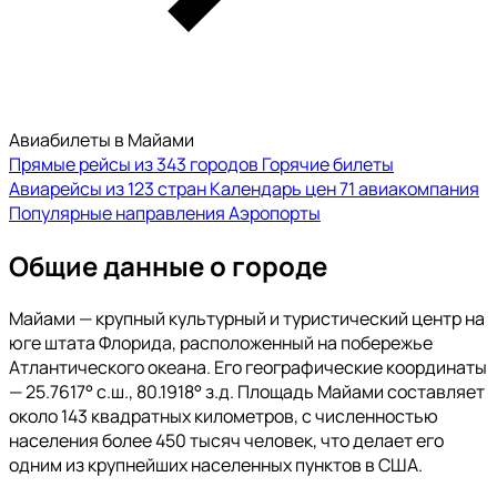
Авиабилеты в Майами
Прямые рейсы из 343 городов
Горячие билеты
Авиарейсы из 123 стран
Календарь цен
71 авиакомпания
Популярные направления
Аэропорты
Общие данные о городе
Майами — крупный культурный и туристический центр на
юге штата Флорида, расположенный на побережье
Атлантического океана. Его географические координаты
— 25.7617° с.ш., 80.1918° з.д. Площадь Майами составляет
около 143 квадратных километров, с численностью
населения более 450 тысяч человек, что делает его
одним из крупнейших населенных пунктов в США.