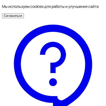
Мы используем cookies для работы и улучшения сайта
Согласиться