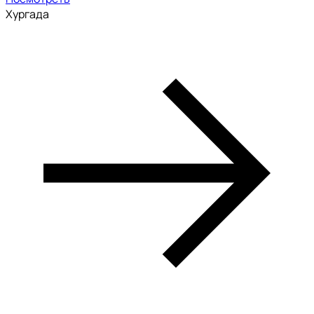
Хургада