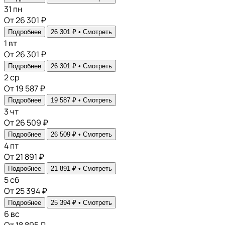
31
пн
От 26 301 ₽
Подробнее
26 301 ₽ •
Смотреть
1
вт
От 26 301 ₽
Подробнее
26 301 ₽ •
Смотреть
2
ср
От 19 587 ₽
Подробнее
19 587 ₽ •
Смотреть
3
чт
От 26 509 ₽
Подробнее
26 509 ₽ •
Смотреть
4
пт
От 21 891 ₽
Подробнее
21 891 ₽ •
Смотреть
5
сб
От 25 394 ₽
Подробнее
25 394 ₽ •
Смотреть
6
вс