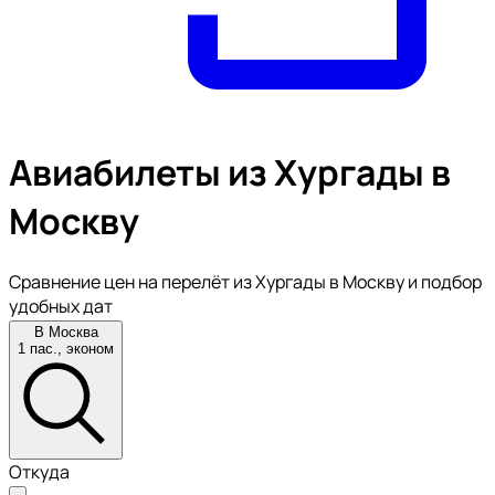
Авиабилеты из Хургады в
Москву
Сравнение цен на перелёт из Хургады в Москву и подбор
удобных дат
В Москва
1 пас., эконом
Откуда