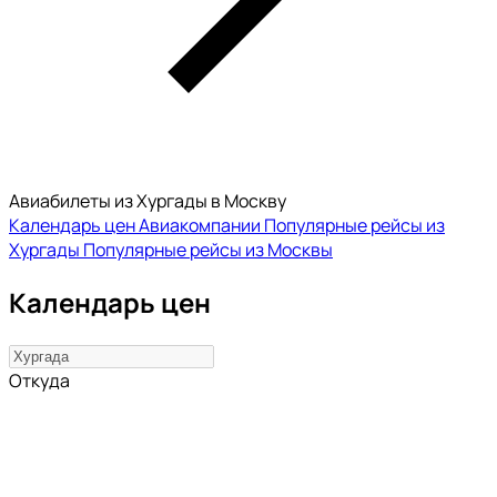
Авиабилеты из Хургады в Москву
Календарь цен
Авиакомпании
Популярные рейсы из
Хургады
Популярные рейсы из Москвы
Календарь цен
Откуда