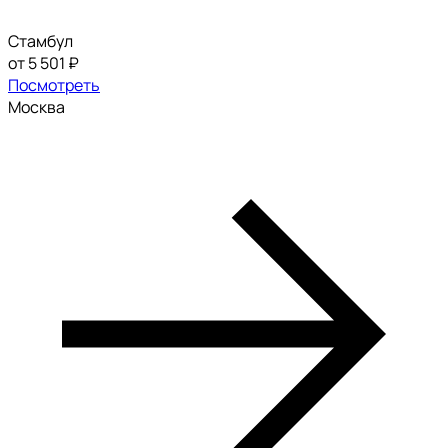
Стамбул
от 5 501 ₽
Посмотреть
Москва