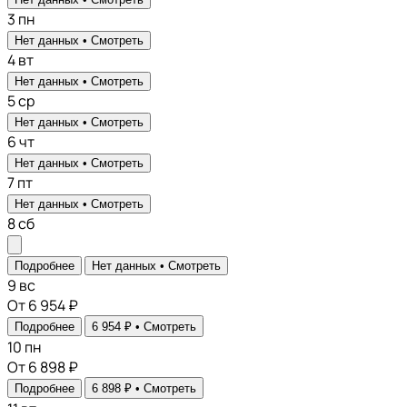
3
пн
Нет данных •
Смотреть
4
вт
Нет данных •
Смотреть
5
ср
Нет данных •
Смотреть
6
чт
Нет данных •
Смотреть
7
пт
Нет данных •
Смотреть
8
сб
Подробнее
Нет данных •
Смотреть
9
вс
От 6 954 ₽
Подробнее
6 954 ₽ •
Смотреть
10
пн
От 6 898 ₽
Подробнее
6 898 ₽ •
Смотреть