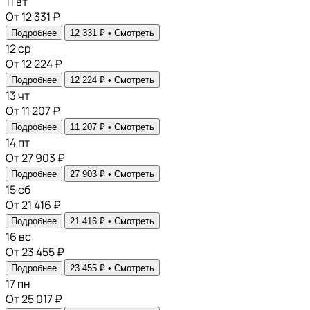
11
вт
От 12 331 ₽
Подробнее
12 331 ₽ •
Смотреть
12
ср
От 12 224 ₽
Подробнее
12 224 ₽ •
Смотреть
13
чт
От 11 207 ₽
Подробнее
11 207 ₽ •
Смотреть
14
пт
От 27 903 ₽
Подробнее
27 903 ₽ •
Смотреть
15
сб
От 21 416 ₽
Подробнее
21 416 ₽ •
Смотреть
16
вс
От 23 455 ₽
Подробнее
23 455 ₽ •
Смотреть
17
пн
От 25 017 ₽