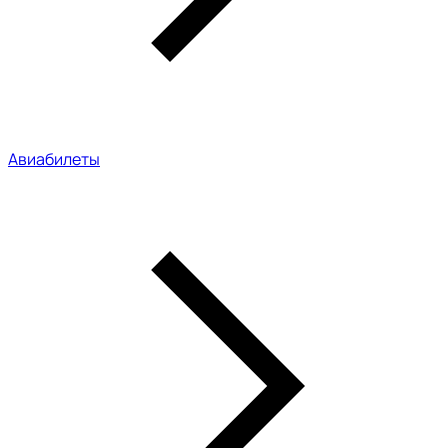
Авиабилеты