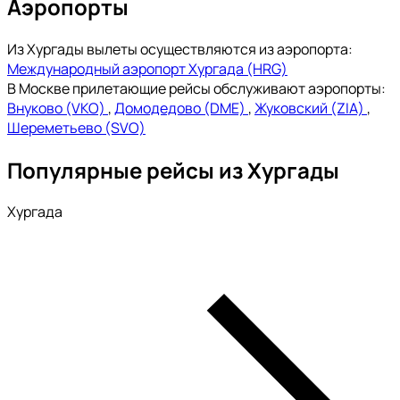
Аэропорты
Из Хургады вылеты осуществляются из аэропорта:
Международный аэропорт Хургада (HRG)
В Москве прилетающие рейсы обслуживают аэропорты:
Внуково (VKO)
,
Домодедово (DME)
,
Жуковский (ZIA)
,
Шереметьево (SVO)
Популярные рейсы из Хургады
Хургада