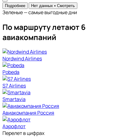
Подробнее
Нет данных •
Смотреть
Зеленые — самые выгодные дни
По маршруту летают 6
авиакомпаний
Nordwind Airlines
Pobeda
S7 Airlines
Smartavia
Авиакомпания Россия
Аэрофлот
Перелет в цифрах