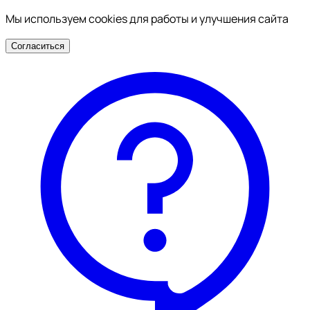
Мы используем cookies для работы и улучшения сайта
Согласиться