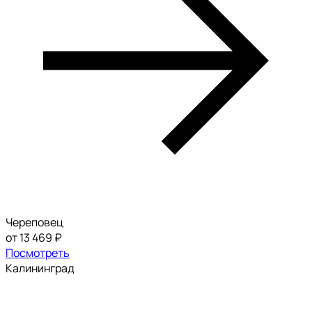
Череповец
от 13 469 ₽
Посмотреть
Калининград