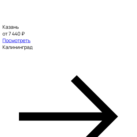
Казань
от 7 440 ₽
Посмотреть
Калининград