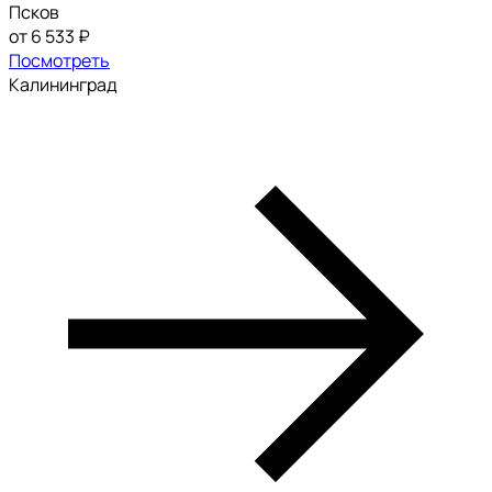
Псков
от 6 533 ₽
Посмотреть
Калининград