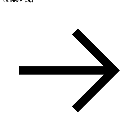
Калининград