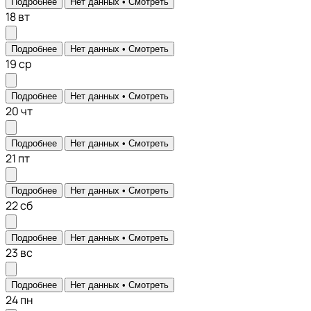
Подробнее
Нет данных •
Смотреть
18
вт
Подробнее
Нет данных •
Смотреть
19
ср
Подробнее
Нет данных •
Смотреть
20
чт
Подробнее
Нет данных •
Смотреть
21
пт
Подробнее
Нет данных •
Смотреть
22
сб
Подробнее
Нет данных •
Смотреть
23
вс
Подробнее
Нет данных •
Смотреть
24
пн