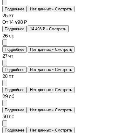
Подробнее
Нет данных •
Смотреть
25
вт
От 14 498 ₽
Подробнее
14 498 ₽ •
Смотреть
26
ср
Подробнее
Нет данных •
Смотреть
27
чт
Подробнее
Нет данных •
Смотреть
28
пт
Подробнее
Нет данных •
Смотреть
29
сб
Подробнее
Нет данных •
Смотреть
30
вс
Подробнее
Нет данных •
Смотреть