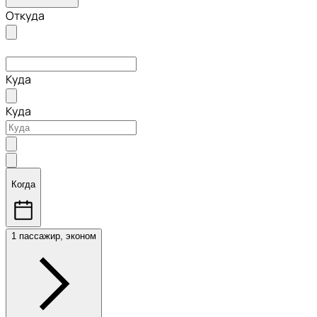
Откуда
Куда
Куда
Когда
1 пассажир, эконом