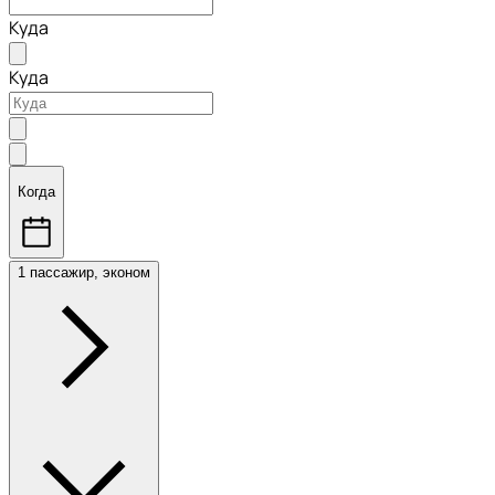
Куда
Куда
Когда
1 пассажир, эконом