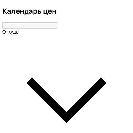
Календарь цен
Откуда