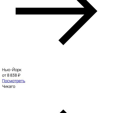
Нью-Йорк
от 8 838 ₽
Посмотреть
Чикаго