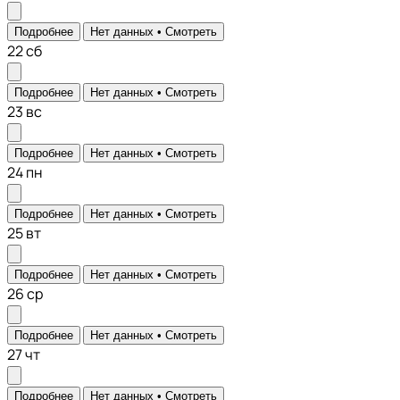
Подробнее
Нет данных •
Смотреть
22
сб
Подробнее
Нет данных •
Смотреть
23
вс
Подробнее
Нет данных •
Смотреть
24
пн
Подробнее
Нет данных •
Смотреть
25
вт
Подробнее
Нет данных •
Смотреть
26
ср
Подробнее
Нет данных •
Смотреть
27
чт
Подробнее
Нет данных •
Смотреть