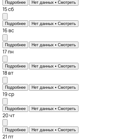
Подробнее
Нет данных •
Смотреть
15
сб
Подробнее
Нет данных •
Смотреть
16
вс
Подробнее
Нет данных •
Смотреть
17
пн
Подробнее
Нет данных •
Смотреть
18
вт
Подробнее
Нет данных •
Смотреть
19
ср
Подробнее
Нет данных •
Смотреть
20
чт
Подробнее
Нет данных •
Смотреть
21
пт