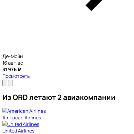
Де-Мойн
16 авг, вс
31 976 ₽
Посмотреть
Из ORD летают 2 авиакомпании
American Airlines
United Airlines