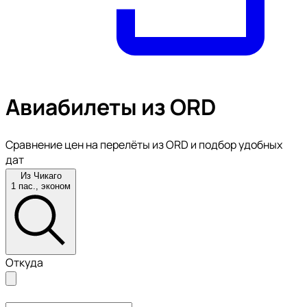
Авиабилеты из ORD
Сравнение цен на перелёты из ORD и подбор удобных
дат
Из Чикаго
1 пас., эконом
Откуда