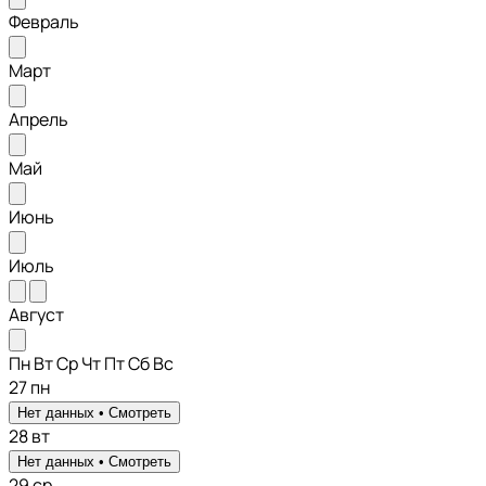
Февраль
Март
Апрель
Май
Июнь
Июль
Август
Пн
Вт
Ср
Чт
Пт
Сб
Вс
27
пн
Нет данных •
Смотреть
28
вт
Нет данных •
Смотреть
29
ср