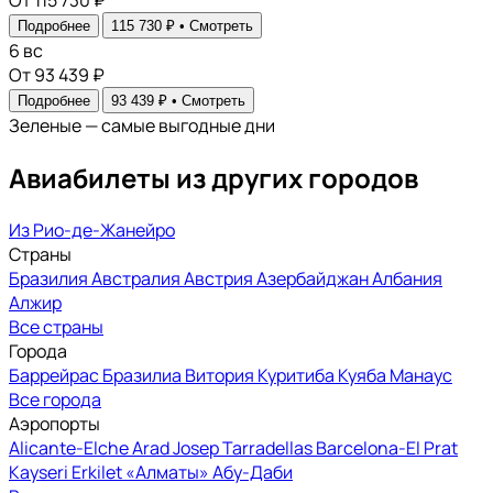
От 115 730 ₽
Подробнее
115 730 ₽ •
Смотреть
6
вс
От 93 439 ₽
Подробнее
93 439 ₽ •
Смотреть
Зеленые — самые выгодные дни
Авиабилеты из других городов
Из Рио-де-Жанейро
Страны
Бразилия
Австралия
Австрия
Азербайджан
Албания
Алжир
Все страны
Города
Баррейрас
Бразилиа
Витория
Куритиба
Куяба
Манаус
Все города
Аэропорты
Alicante-Elche
Arad
Josep Tarradellas Barcelona-El Prat
Kayseri Erkilet
«Алматы»
Абу-Даби