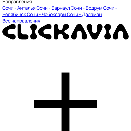
Направления
Сочи - Анталья
Сочи - Барнаул
Сочи - Бодрум
Сочи -
Челябинск
Сочи - Чебоксары
Сочи - Даламан
Все направления