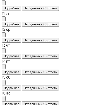
Подробнее
Нет данных •
Смотреть
11
вт
Подробнее
Нет данных •
Смотреть
12
ср
Подробнее
Нет данных •
Смотреть
13
чт
Подробнее
Нет данных •
Смотреть
14
пт
Подробнее
Нет данных •
Смотреть
15
сб
Подробнее
Нет данных •
Смотреть
16
вс
Подробнее
Нет данных •
Смотреть