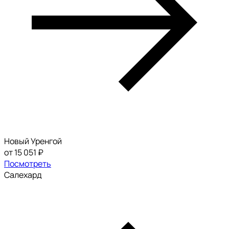
Новый Уренгой
от 15 051 ₽
Посмотреть
Салехард