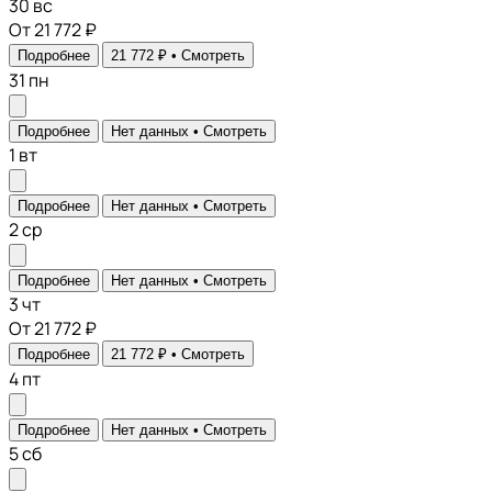
30
вс
От 21 772 ₽
Подробнее
21 772 ₽ •
Смотреть
31
пн
Подробнее
Нет данных •
Смотреть
1
вт
Подробнее
Нет данных •
Смотреть
2
ср
Подробнее
Нет данных •
Смотреть
3
чт
От 21 772 ₽
Подробнее
21 772 ₽ •
Смотреть
4
пт
Подробнее
Нет данных •
Смотреть
5
сб