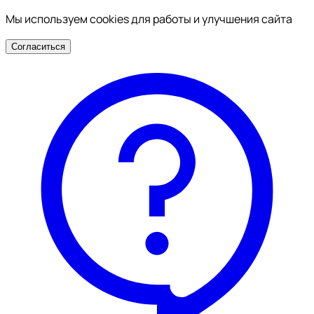
Мы используем cookies для работы и улучшения сайта
Согласиться