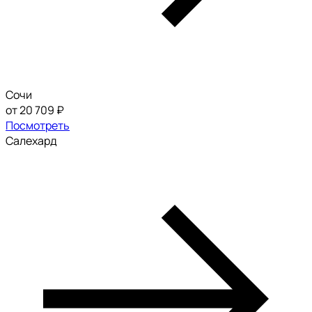
Сочи
от 20 709 ₽
Посмотреть
Салехард