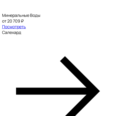
Минеральные Воды
от 20 709 ₽
Посмотреть
Салехард