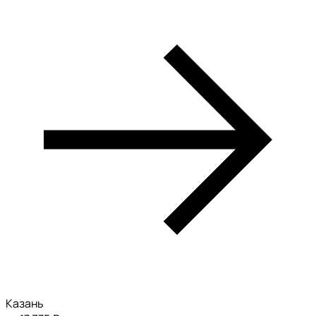
Казань