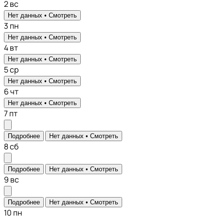
2
вс
Нет данных •
Смотреть
3
пн
Нет данных •
Смотреть
4
вт
Нет данных •
Смотреть
5
ср
Нет данных •
Смотреть
6
чт
Нет данных •
Смотреть
7
пт
Подробнее
Нет данных •
Смотреть
8
сб
Подробнее
Нет данных •
Смотреть
9
вс
Подробнее
Нет данных •
Смотреть
10
пн