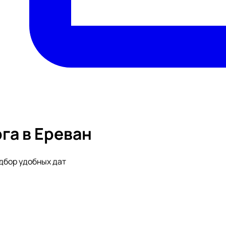
га в Ереван
одбор удобных дат