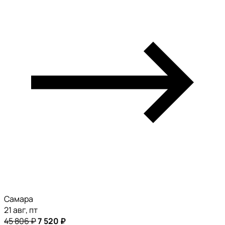
Самара
21 авг, пт
45 806 ₽
7 520 ₽