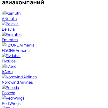
авиакомпаний
Azimuth
Belavia
Emirates
FLYONE Armenia
Flydubai
IrAero
Nordwind Airlines
Pobeda
Red Wings