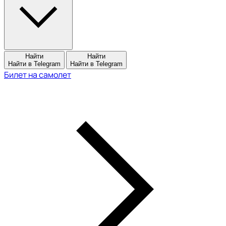
Найти
Найти
Найти в Telegram
Найти в Telegram
Билет на самолет