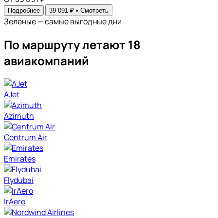
Подробнее
39 091 ₽ •
Смотреть
Зеленые — самые выгодные дни
По маршруту летают 18
авиакомпаний
AJet
Azimuth
Centrum Air
Emirates
Flydubai
IrAero