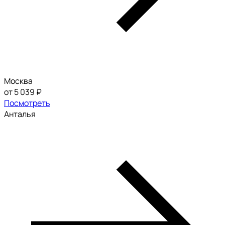
Москва
от 5 039 ₽
Посмотреть
Анталья