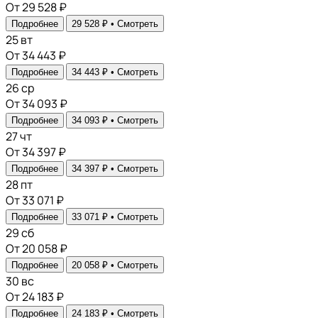
От 29 528 ₽
Подробнее
29 528 ₽ •
Смотреть
25
вт
От 34 443 ₽
Подробнее
34 443 ₽ •
Смотреть
26
ср
От 34 093 ₽
Подробнее
34 093 ₽ •
Смотреть
27
чт
От 34 397 ₽
Подробнее
34 397 ₽ •
Смотреть
28
пт
От 33 071 ₽
Подробнее
33 071 ₽ •
Смотреть
29
сб
От 20 058 ₽
Подробнее
20 058 ₽ •
Смотреть
30
вс
От 24 183 ₽
Подробнее
24 183 ₽ •
Смотреть