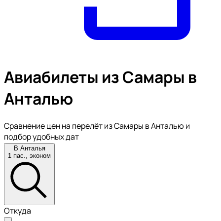
Авиабилеты из Самары в
Анталью
Сравнение цен на перелёт из Самары в Анталью и
подбор удобных дат
В Анталья
1 пас., эконом
Откуда