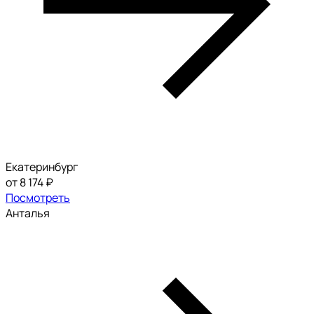
Екатеринбург
от 8 174 ₽
Посмотреть
Анталья