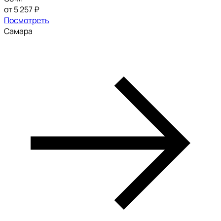
от 5 257 ₽
Посмотреть
Самара