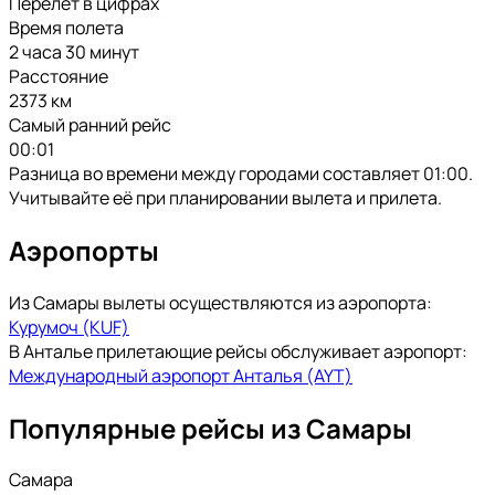
Перелет в цифрах
Время полета
2 часа 30 минут
Расстояние
2373 км
Самый ранний рейс
00:01
Разница во времени между городами составляет 01:00.
Учитывайте её при планировании вылета и прилета.
Аэропорты
Из Самары вылеты осуществляются из аэропорта:
Курумоч (KUF)
В Анталье прилетающие рейсы обслуживает аэропорт:
Международный аэропорт Анталья (AYT)
Популярные рейсы из Самары
Самара