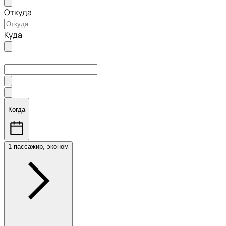
Откуда
Куда
Когда
1 пассажир, эконом