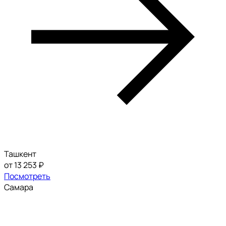
Ташкент
от 13 253 ₽
Посмотреть
Самара