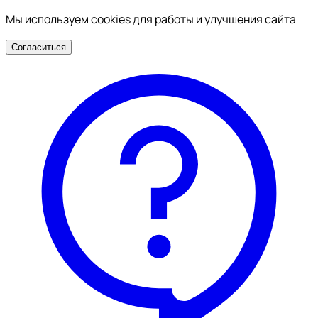
Мы используем cookies для работы и улучшения сайта
Согласиться