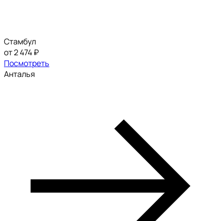
Стамбул
от 2 474 ₽
Посмотреть
Анталья