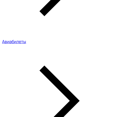
Авиабилеты