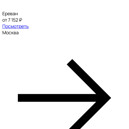
Ереван
от 7 152 ₽
Посмотреть
Москва