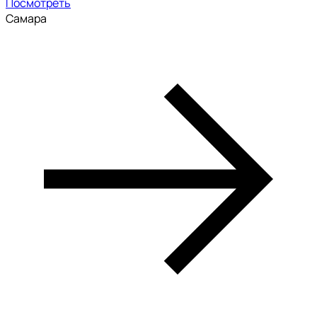
Посмотреть
Самара