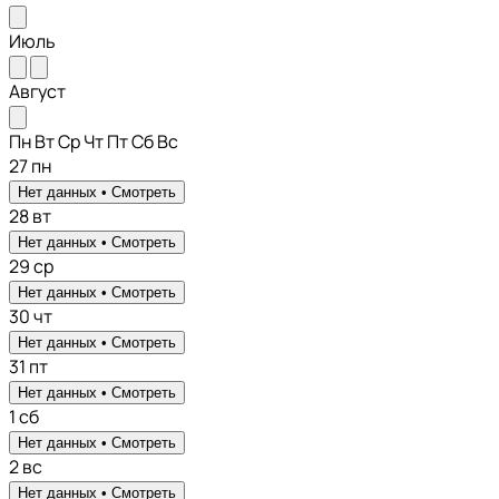
Июль
Август
Пн
Вт
Ср
Чт
Пт
Сб
Вс
27
пн
Нет данных •
Смотреть
28
вт
Нет данных •
Смотреть
29
ср
Нет данных •
Смотреть
30
чт
Нет данных •
Смотреть
31
пт
Нет данных •
Смотреть
1
сб
Нет данных •
Смотреть
2
вс
Нет данных •
Смотреть