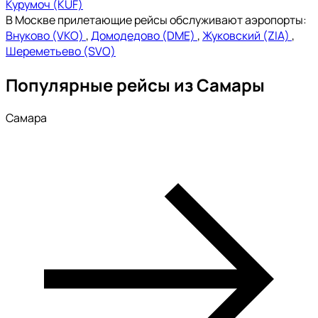
Курумоч (KUF)
В Москве прилетающие рейсы обслуживают аэропорты:
Внуково (VKO)
,
Домодедово (DME)
,
Жуковский (ZIA)
,
Шереметьево (SVO)
Популярные рейсы из Самары
Самара