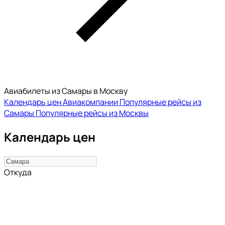
Авиабилеты из Самары в Москву
Календарь цен
Авиакомпании
Популярные рейсы из
Самары
Популярные рейсы из Москвы
Календарь цен
Откуда