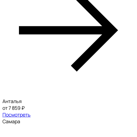
Анталья
от 7 859 ₽
Посмотреть
Самара