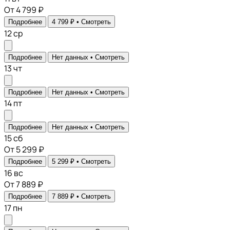
От 4 799 ₽
Подробнее
4 799 ₽ •
Смотреть
12
ср
Подробнее
Нет данных •
Смотреть
13
чт
Подробнее
Нет данных •
Смотреть
14
пт
Подробнее
Нет данных •
Смотреть
15
сб
От 5 299 ₽
Подробнее
5 299 ₽ •
Смотреть
16
вс
От 7 889 ₽
Подробнее
7 889 ₽ •
Смотреть
17
пн