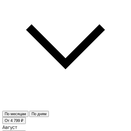
По месяцам
По дням
От 4 799 ₽
Август