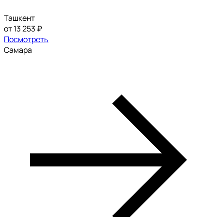
Ташкент
от 13 253 ₽
Посмотреть
Самара