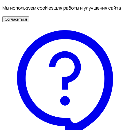
Мы используем cookies для работы и улучшения сайта
Согласиться