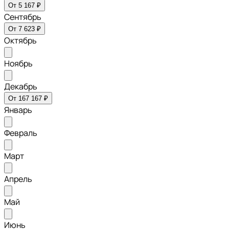
От 5 167 ₽
Сентябрь
От 7 623 ₽
Октябрь
Ноябрь
Декабрь
От 167 167 ₽
Январь
Февраль
Март
Апрель
Май
Июнь