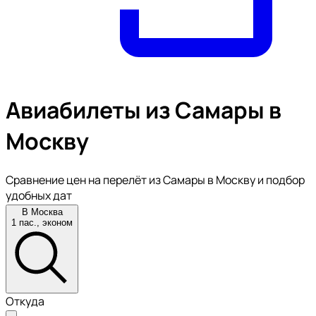
Авиабилеты из Самары в
Москву
Сравнение цен на перелёт из Самары в Москву и подбор
удобных дат
В Москва
1 пас., эконом
Откуда