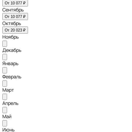
От 10 077 ₽
Сентябрь
От 10 077 ₽
Октябрь
От 20 023 ₽
Ноябрь
Декабрь
Январь
Февраль
Март
Апрель
Май
Июнь