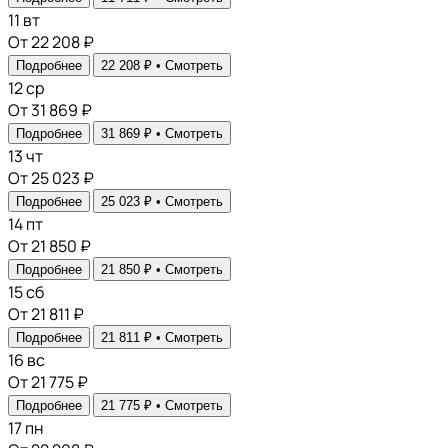
11
вт
От 22 208 ₽
Подробнее
22 208 ₽ •
Смотреть
12
ср
От 31 869 ₽
Подробнее
31 869 ₽ •
Смотреть
13
чт
От 25 023 ₽
Подробнее
25 023 ₽ •
Смотреть
14
пт
От 21 850 ₽
Подробнее
21 850 ₽ •
Смотреть
15
сб
От 21 811 ₽
Подробнее
21 811 ₽ •
Смотреть
16
вс
От 21 775 ₽
Подробнее
21 775 ₽ •
Смотреть
17
пн