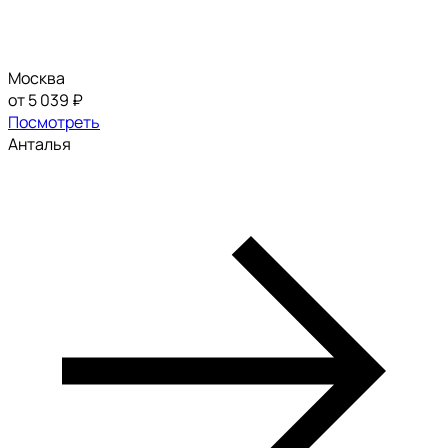
Москва
от 5 039 ₽
Посмотреть
Анталья