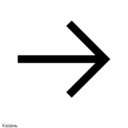
Казань