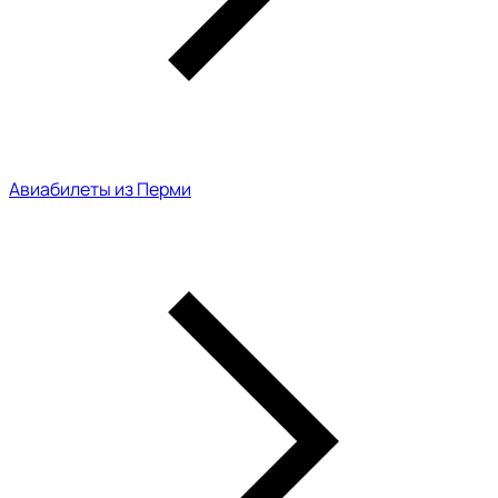
Авиабилеты из Перми