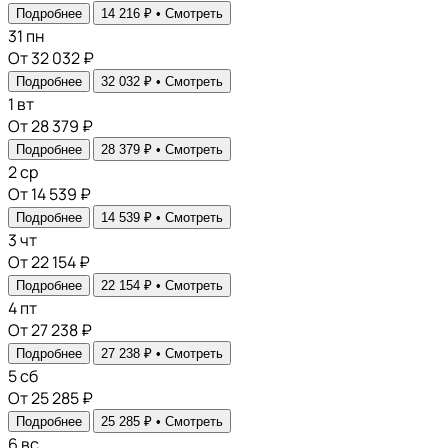
Подробнее
14 216 ₽ •
Смотреть
31
пн
От 32 032 ₽
Подробнее
32 032 ₽ •
Смотреть
1
вт
От 28 379 ₽
Подробнее
28 379 ₽ •
Смотреть
2
ср
От 14 539 ₽
Подробнее
14 539 ₽ •
Смотреть
3
чт
От 22 154 ₽
Подробнее
22 154 ₽ •
Смотреть
4
пт
От 27 238 ₽
Подробнее
27 238 ₽ •
Смотреть
5
сб
От 25 285 ₽
Подробнее
25 285 ₽ •
Смотреть
6
вс