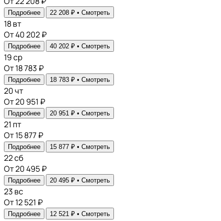
От 22 208 ₽
Подробнее
22 208 ₽ •
Смотреть
18
вт
От 40 202 ₽
Подробнее
40 202 ₽ •
Смотреть
19
ср
От 18 783 ₽
Подробнее
18 783 ₽ •
Смотреть
20
чт
От 20 951 ₽
Подробнее
20 951 ₽ •
Смотреть
21
пт
От 15 877 ₽
Подробнее
15 877 ₽ •
Смотреть
22
сб
От 20 495 ₽
Подробнее
20 495 ₽ •
Смотреть
23
вс
От 12 521 ₽
Подробнее
12 521 ₽ •
Смотреть