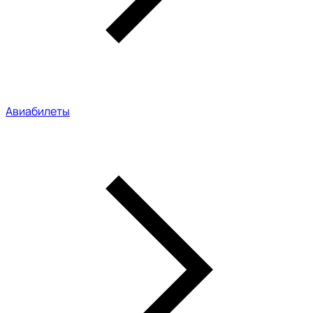
Авиабилеты