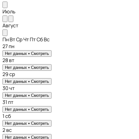
Июль
Август
Пн
Вт
Ср
Чт
Пт
Сб
Вс
27
пн
Нет данных •
Смотреть
28
вт
Нет данных •
Смотреть
29
ср
Нет данных •
Смотреть
30
чт
Нет данных •
Смотреть
31
пт
Нет данных •
Смотреть
1
сб
Нет данных •
Смотреть
2
вс
Нет данных •
Смотреть