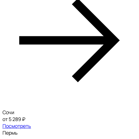
Сочи
от 5 289 ₽
Посмотреть
Пермь